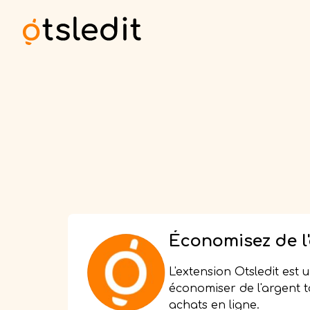
Économisez de l
surveillant les pr
L'extension Otsledit est 
meilleurs magasi
économiser de l'argent t
suivre avec l'ext
achats en ligne.