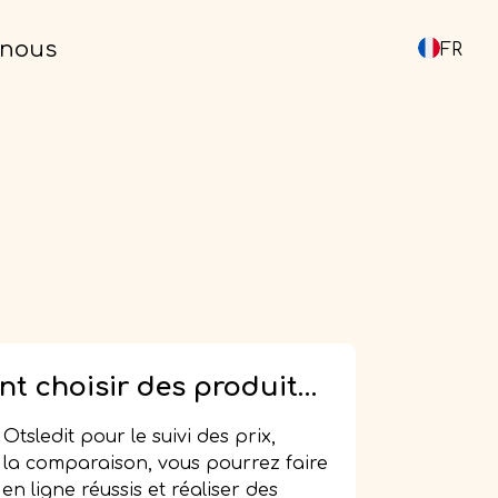
 nous
FR
de
- Deutsch
en
- English
fr
- Français
tr
- Türkçe
es
- Español
pl
- Polski
t choisir des produits
ller pour les prix : les
pt
- Português
 Otsledit pour le suivi des prix,
 d'un shopping en ligne
t la comparaison, vous pourrez faire
ru
- Русский
avec Otsledit
en ligne réussis et réaliser des