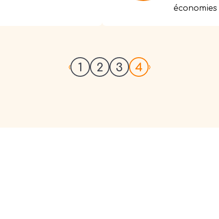
économies 
1
2
3
4
‹
›