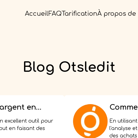
Accueil
FAQ
Tarification
À propos de
Blog Otsledit
'argent en
Commen
ix : les
à survei
un excellent outil pour
En utilisant
ns en ligne à
secrets
out en faisant des
l'analyse e
ension Otsledit
réussi 
des achats 